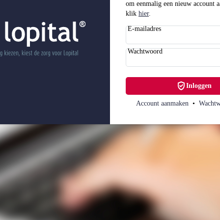
om eenmalig een nieuw account a
klik
hier
.
E-mailadres
Wachtwoord
verified_user
Inloggen
Account aanmaken
•
Wachtw